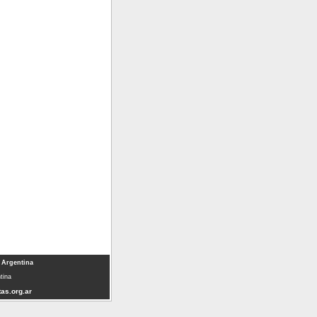
 Argentina
tina
as.org.ar