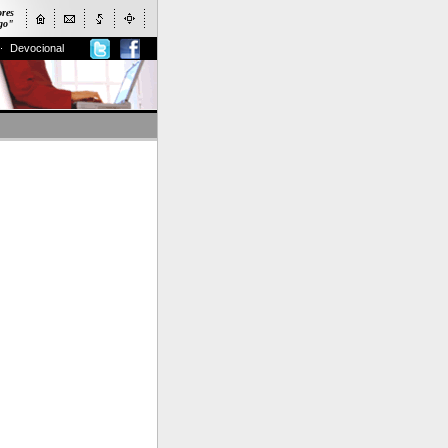
ores
ogo"
Devocional