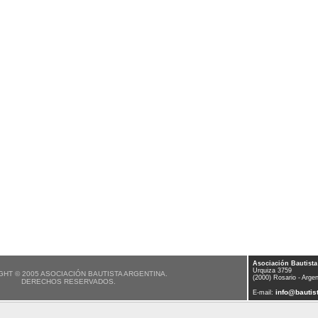
Asociación Bautista
Urquiza 3759
HT © 2005 ASOCIACIÓN BAUTISTA ARGENTINA.
(2000) Rosario - Argen
DERECHOS RESERVADOS.
info@bautist
E-mail: