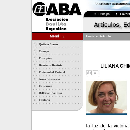
"Analizando permanentemente
Principal
Favori
Menú
Home
Artículo
Quiénes Somos
Consejo
Principios
Directorio Bautista
LILIANA CHI
Fraternidad Pastoral
Areas de servicio
Educación
Reflexión Bautista
Contacto
la luz de la victori