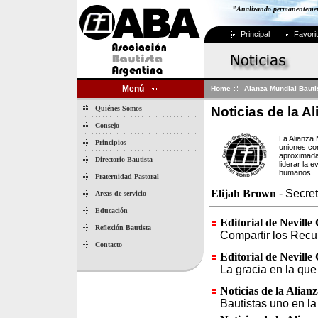
"Analizando permanentemente
Principal
Favori
Menú
Home
Aianza Mundial Bauti
Noticias de la A
Quiénes Somos
Consejo
La Alianza 
Principios
uniones co
aproximada
Directorio Bautista
liderar la 
humanos
Fraternidad Pastoral
Elijah Brown
- Secre
Areas de servicio
Educación
Editorial de Neville
Reflexión Bautista
Compartir los Recu
Contacto
Editorial de Neville
La gracia en la qu
Noticias de la Alian
Bautistas uno en la