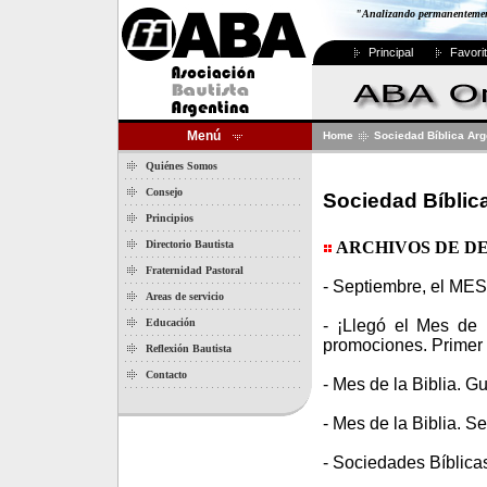
"Analizando permanentemente
Principal
Favori
Menú
Home
Sociedad Bíblica Arg
Quiénes Somos
Consejo
Sociedad Bíblic
Principios
Directorio Bautista
ARCHIVOS DE D
Fraternidad Pastoral
- Septiembre, el ME
Areas de servicio
Educación
- ¡Llegó el Mes de 
promociones. Primer 
Reflexión Bautista
Contacto
- Mes de la Biblia. G
- Mes de la Biblia. S
- Sociedades Bíblica