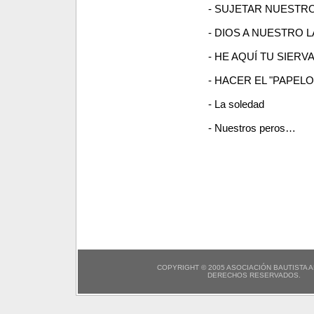
- SUJETAR NUESTRO
- DIOS A NUESTRO 
- HE AQUÍ TU SIERVA,
- HACER EL "PAPELON".
- La soledad
- Nuestros peros…
COPYRIGHT © 2005 ASOCIACIÓN BAUTISTA 
DERECHOS RESERVADOS.