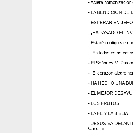
- Aciera homonización
- LA BENDICION DE 
- ESPERAR EN JEH
- ¡HA PASADO EL IN
- Estaré contigo siemp
- “En todas estas cos
- El Señor es Mi Pastor.
- “El corazón alegre he
- HA HECHO UNA B
- EL MEJOR DESAY
- LOS FRUTOS
- LA FE Y LA BIBLIA
- JESUS VA DELANTE
Canclini