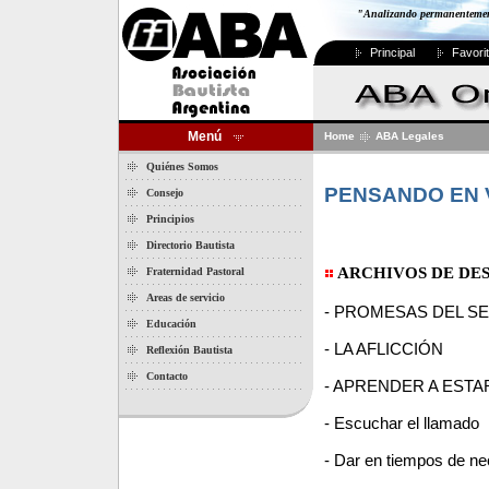
"Analizando permanentemente
Principal
Favori
Menú
Home
ABA Legales
Quiénes Somos
PENSANDO EN 
Consejo
Principios
Directorio Bautista
ARCHIVOS DE DE
Fraternidad Pastoral
Areas de servicio
- PROMESAS DEL S
Educación
- LA AFLICCIÓN
Reflexión Bautista
Contacto
- APRENDER A ESTA
- Escuchar el llamado
- Dar en tiempos de n