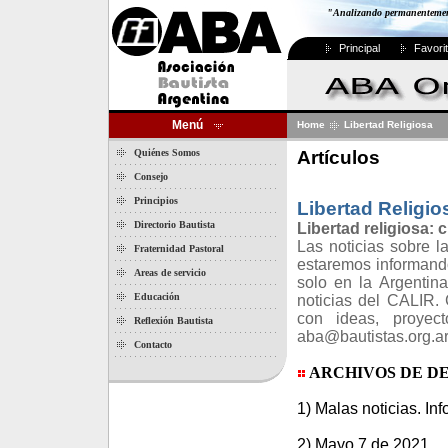
"Analizando permanentemente
Principal
Favori
Menú
Home
Libertad Religiosa
Artículos
Quiénes Somos
Consejo
Principios
Libertad Religi
Directorio Bautista
Libertad religiosa:
Las noticias sobre l
Fraternidad Pastoral
estaremos informando
Areas de servicio
solo en la Argentin
Educación
noticias del CALIR. 
con ideas, proyec
Reflexión Bautista
aba@bautistas.org.a
Contacto
ARCHIVOS DE D
1) Malas noticias. Inf
2) Mayo 7 de 2021