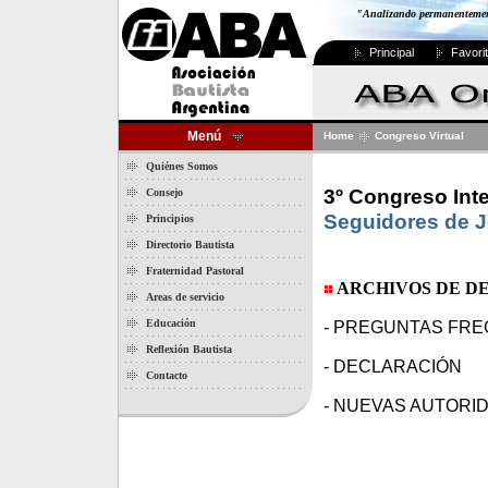
"Analizando permanentemente
Principal
Favori
Menú
Home
Congreso Virtual
Quiénes Somos
3º Congreso Inte
Consejo
Seguidores de J
Principios
Directorio Bautista
Fraternidad Pastoral
ARCHIVOS DE D
Areas de servicio
Educación
- PREGUNTAS FR
Reflexión Bautista
- DECLARACIÓN
Contacto
- NUEVAS AUTORID